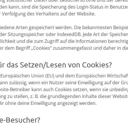
ung statistischer Daten über Besucherströme und der Berei
rden kann, sind die Speicherung des Login-Status in Benutz
Verfolgung des Verhaltens auf der Website.
iedene Arten gespeichert werden. Die bekanntesten Beispie
 der Sitzungsspeicher oder IndexedDB. Jede Art der Speiche
ichkeit und die zum Zugriff auf die Informationen berechti
er dem Begriff „Cookies“ zusammengefasst und daher in die
ür das Setzen/Lesen von Cookies?
der Europäischen Union (EU) und dem Europäischen Wirtsch
dann zulässig, wenn ein Nutzer seine Einwilligung auf der 
ite-Betreiber kann auch Cookies setzen, wenn sie unbeding
ng zu stellen, z. B. die grundlegenden Inhalte dieser Web
ir ohne deine Einwilligung angezeigt werden.
te-Besucher?