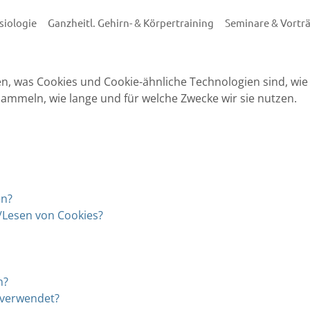
siologie
Ganzheitl. Gehirn- & Körpertraining
Seminare & Vortr
en, was Cookies und Cookie-ähnliche Technologien sind, wie 
®
BRAINGYM
ammeln, wie lange und für welche Zwecke wir sie nutzen.
BRAINKINETIK
Neue Rückensc
Betriebssport
Entspannungst
Kinder & Jugen
Mannschaften
en?
Ganztagsunterr
n/Lesen von Cookies?
Schulen
n?
 verwendet?