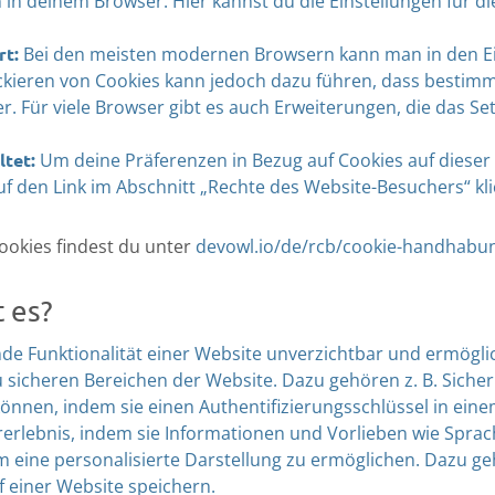
 in deinem Browser. Hier kannst du die Einstellungen für d
rt:
Bei den meisten modernen Browsern kann man in den Eins
kieren von Cookies kann jedoch dazu führen, dass bestimmt
er. Für viele Browser gibt es auch Erweiterungen, die das S
tet:
Um deine Präferenzen in Bezug auf Cookies auf dieser
f den Link im Abschnitt „Rechte des Website-Besuchers“ kli
okies findest du unter
devowl.io/de/rcb/cookie-handhabu
 es?
nde Funktionalität einer Website unverzichtbar und ermögl
cheren Bereichen der Website. Dazu gehören z. B. Sicherhe
 können, indem sie einen Authentifizierungsschlüssel in ein
rlebnis, indem sie Informationen und Vorlieben wie Sprach
m eine personalisierte Darstellung zu ermöglichen. Dazu ge
f einer Website speichern.