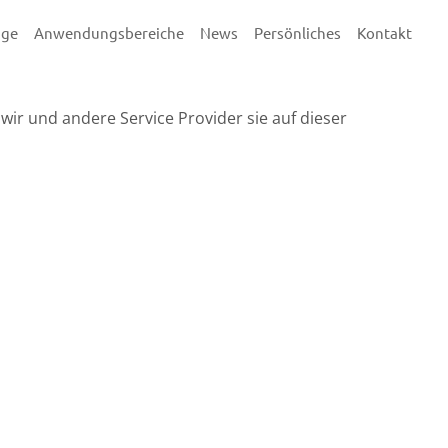
äge
Anwendungsbereiche
News
Persönliches
Kontakt
wir und andere Service Provider sie auf dieser
®
hule
gruppen
Kindertagesstätten
Erschöpfung
echniken
dliche
Schule & Lehrer
Konzentrationsstör
Eltern &Interessierte
Wie
Prüfungsangst und
icht an
Erf
Schulangst
für
Rückenschmerzen
Vorstellungsgespräc
Prüfung, Präsentati